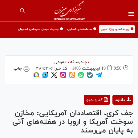
🟡 پرونده‌های ویژه خبری
🟡 سامانه‌های قضایی
🟡 جنایت میدان علیخانی اصفهان
چندرسانه
عمومی
8:50
19 ارديبهشت 1405
کد خبر:
۴۸۹۶۴۰۶
چاپ
Play
دانلود
کد ویدیو
Video
جف کری، اقتصاددان آمریکایی: مخازن
سوخت آمریکا و اروپا در هفته‌های آتی
به پایان می‌رسند