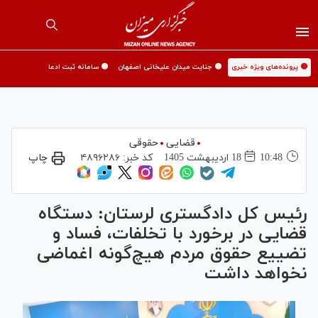
🟡 پرونده‌های ویژه خبری
🟡 جنایت میدان علیخانی اصفهان
🟡 سامانه ثبت ادعا
قضایی
حقوقی
10:48
18 ارديبهشت 1405
کد خبر:
۴۸۹۶۲۸۶
چاپ
رئیس کل دادگستری لرستان: دستگاه
قضایی در برخورد با تخلفات، فساد و
تضییع حقوق مردم هیچ‌گونه اغماضی
نخواهد داشت