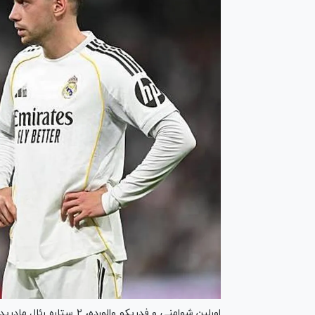
اورلین شوامنی و فدریکو وا