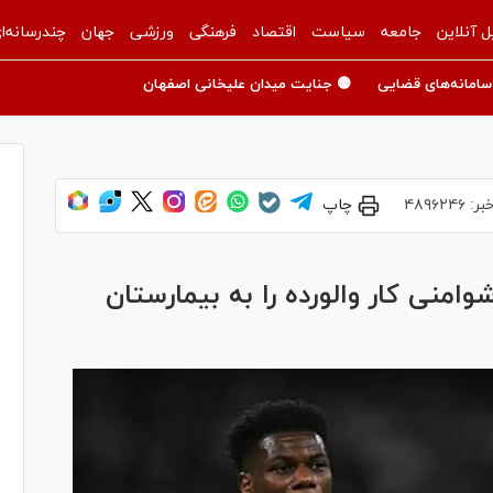
ل آنلاین
جامعه
سیاست
اقتصاد
فرهنگی
ورزشی
جهان
چندرسانه‌ا
سامانه‌های قضایی
🟡 جنایت میدان علیخانی اصفهان
بر:
۴۸۹۶۲۴۶
چاپ
امنی کار والورده را به بیمارستان