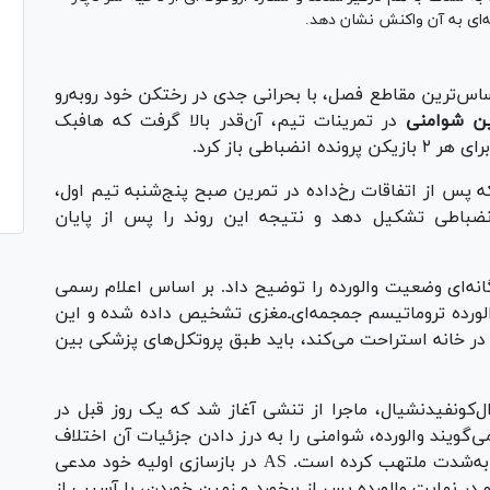
ه‌ای به آن واکنش نشان دهد.
اس‌ترین مقاطع فصل، با بحرانی جدی در رختکن خود روبه‌رو
ین شوامنی
در تمرینات تیم، آن‌قدر بالا گرفت که هافبک
اطی باز کرد.
که پس از اتفاقات رخ‌داده در تمرین صبح پنج‌شنبه تیم اول،
انضباطی تشکیل دهد و نتیجه این روند را پس از پایان
انه‌ای وضعیت والورده را توضیح داد. بر اساس اعلام رسمی
الورده تروماتیسم جمجمه‌ای‌ـ‌مغزی تشخیص داده شده و این
در خانه استراحت می‌کند، باید طبق پروتکل‌های پزشکی بین
ایت رسانه‌های اسپانیایی از جمله AS و ال‌کونفیدنشیال، ماجرا از تنشی آغاز شد که یک روز قبل در
رش‌ها می‌گویند والورده، شوامنی را به درز دادن جزئیات آن اختلاف
متهم کرده و همین مسئله فضای تمرین بعدی را به‌شدت ملتهب کرده است. AS در بازسازی اولیه خود مدعی
 نهایت والورده پس از برخورد و زمین خوردن، با آسیب از