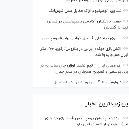
بلاروس/ زارعی برترین ورزشکار جام شد
تساوی آلومینیوم اراک مقابل مس شهربابک
حضور بازیکنان آکادمی پرسپولیس در تمرین
تیم بزرگسالان
تساوی تیم ملی فوتبال جوانان برابر فجرسپاسی
آتش‌بازی دونده ایرانی در بلاروس/ رکورد ۲۰۰ متر
ایران هم جابه‌جا شد
رکورد‌های ایران از تیغ تغییر اوزان جان سالم به در
برد/ یوسفی و نصیری همچنان در صدر جهان
دروازه‌بان لالیگایی دوباره در رادار استقلال
پربازدیدترین اخبار
عبدی: با پیراهن پرسپولیس فقط برای بُرد بازی
می‌کنیم/ تارتار امضای فنی دارد