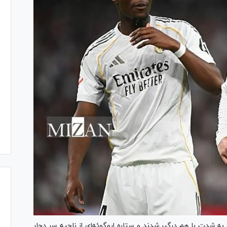
لورده، ۲ ستاره رئال مادرید به شدت با هم درگیر شدند و ستاره اروگوئه‌ای از ناحیه سر دچار