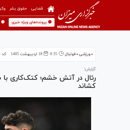
قضایی
حقوق بشر
وکی
🟡 پرونده‌های ویژه خبری
🟡 
ورزشی
فوتبال
0:35
18 ارديبهشت 1405
کد خ
گزارش|
رئال در آتش خشم؛ کتک‌کاری با شو
کشاند