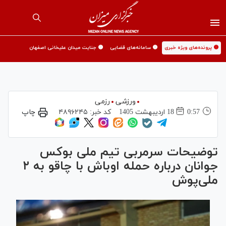
🟡 پرونده‌های ویژه خبری
🟡 سامانه‌های قضایی
🟡 جنایت میدان علیخانی اصفهان
ورزشی
رزمی
0:57
18 ارديبهشت 1405
کد خبر:
۴۸۹۶۲۴۵
چاپ
توضیحات سرمربی تیم ملی بوکس
جوانان درباره حمله اوباش با چاقو به ۲
ملی‌پوش