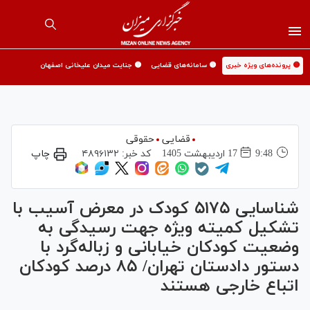
🟡 پرونده‌های ویژه خبری
🟡 سامانه‌های قضایی
🟡 جنایت میدان علیخانی اصفهان
قضایی
حقوقی
9:48
17 ارديبهشت 1405
کد خبر:
۴۸۹۶۱۳۲
چاپ
شناسایی ۵۱۷۵ کودک در معرض آسیب با
تشکیل کمیته ویژه جهت رسیدگی به
وضعیت کودکان خیابانی و زباله‌گرد با
دستور دادستان تهران/ ۸۵ درصد کودکان
اتباع خارجی هستند