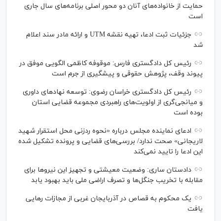
حمایت از خانواده‌های آنان دو محور اصلی برنامه‌های سال جاری
است
جزئیات ثبت ادعا، تهیه نقشه UTM و ارائه مادر سند اعلام
شد
رئیس کل دادگستری فارس: موقوفه کاظمی الگویی موفق در
پیوند وقف، پژوهش حقوقی و پیشگیری از جرم است
رئیس کل دادگستری خراسان رضوی: توسعه نهاد‌های داوری
و میانجی‌گری از اولویت‌های راهبردی مجموعه قضایی استان
بوده است
ادعای نماینده مجلس درباره «نحوه ردزنی محل استقرار شهید
لاریجانی» صحت ندارد/ بررسی‌های قضایی و پرونده تشکیل شده
این ادعا را تایید نمی‌کند
دادستان ساری: وضعیت معیشتی و تجهیز این نیرو‌ها برای
مقابله با تخریب جنگل‌ها و تصرف اراضی ملی باید بهبود یابد
یک محکوم به قصاص در آذربایجان‌ غربی از مجازات رهایی
یافت