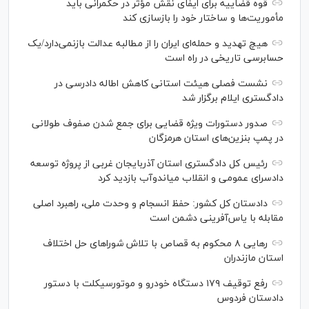
قوه قضاییه برای ایفای نقش مؤثر در حکمرانی باید
مأموریت‌ها و ساختار خود را بازسازی کند
هیچ تهدید و حمله‌ای ایران را از مطالبه عدالت بازنمی‌دارد/یک
حسابرسی تاریخی در راه است
نشست فصلی هیئت استانی کاهش اطاله دادرسی در
دادگستری ایلام برگزار شد
صدور دستورات ویژه قضایی برای جمع شدن صفوف طولانی
در پمپ بنزین‌های استان هرمزگان
رئیس کل دادگستری استان آذربایجان غربی از پروژه توسعه
دادسرای عمومی و انقلاب میاندوآب بازدید کرد
دادستان کل کشور: حفظ انسجام و وحدت ملی، راهبرد اصلی
مقابله با یاس‌آفرینی دشمن است
رهایی ۸ محکوم به قصاص با تلاش شورا‌های حل اختلاف
استان مازندران
رفع توقیف ۱۷۹ دستگاه خودرو و موتورسیکلت با دستور
دادستان فردوس