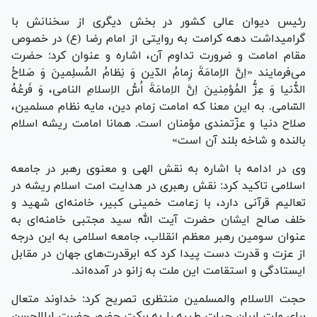
رئیس دیوان عالی کشور در بخش دیگری از سخنانش با
گرامیداشت دهه کرامت به روایتی از امام رضا (ع) در خصوص
مقام امامت و ضرورت تداوم آن، اشاره و عنوان کرد: حضرت
می‌فرمایند «اِنَّ الاِمامَةَ زِمامُ الدّین وَ نِظامُ المُسلِمینَ وَ صَلاحُ
الدُّنیا وَ عِزُّ المُؤمِنینَ اِنَّ الاِمامَةَ اُسُّ الاِسلامِ النامى، وَ فَرعُهُ
السّامى. به این معنا که امامت زمام دین، مایه نظام مسلمین،
صلاح دنیا و عزّت‏مندى مؤمنان است. همانا امامت ریشه اسلام
بالنده و شاخه بلند آن است»
وی در ادامه با اشاره به نقش الهی و معنوی رهبر در جامعه
اسلامی تاکید کرد: نقش رهبری در هدایت امت اسلام ریشه در
تعالیم قرآنی دارد، با زعامت خمینی کبیر، خامنه‌ای شهید و
خلف صالح ایشان حضرت آیت الله سید مجتبی خامنه‌ای به
عنوان سومین رهبر معظم انقلاب، جامعه اسلامی به این درجه
از عزت و قدرت دست پیدا کرد که ابرقدرت‌های جهان در مقابل
ایستادگی و استقامت این ملت به زانو در آمده‌اند.
حجت الاسلام والمسلمین منتظری تصریح کرد: خداوند متعال
برای ملت ایران حیات طیبه را به برکت حضور حضرت اباالحسن