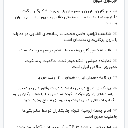
خبرگزاری میزان
خبرنگاران، یاوران و همراهان راهبردی در شکل‌گیری گفتمان
دفاع همه‌جانبه و انقلاب صنعتی دفاعی جمهوری اسلامی ایران
هستند
شکست ترامپ حاصل مجاهدت رسانه‌های انقلابی در مقابله
با دروغ پراکنی‌های دشمنان است
قالیباف: خبرنگار، رزمنده خط مقدم در جبهه روایت است
نماینده مجلس: تنگه هرمز تحت حاکمیت و مالکیت
جمهوری اسلامی ایران است
روزنامه «صدای ایران» شماره ۴۱۲| وقتِ خروج
پزشکیان: هیچ دولتی به اندازه دولت وفاق ملی در مسیر
سیاست‌های رهبری حرکت نکرده است/ روابط با همسایگان بهبود
یافته و اختلافی میان دولت و نیروهای مسلح وجود ندارد
امام جمعه ارومیه: تبرئه جنایتکاران توسط سلبریتی‌ها
جاهلیت مدرن است
اولین تصاویر لاشه F-۱۵ آمریکا و پهپاد MQ-۹ منهدم‌شده