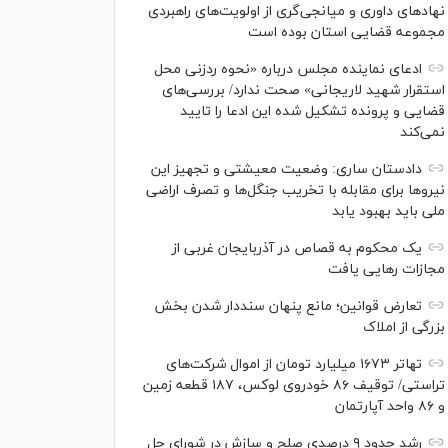
نهاد‌های داوری و میانجی‌گری از اولویت‌های راهبردی
مجموعه قضایی استان بوده است
ادعای نماینده مجلس درباره «نحوه ردزنی محل
استقرار شهید لاریجانی» صحت ندارد/ بررسی‌های
قضایی و پرونده تشکیل شده این ادعا را تایید
نمی‌کند
دادستان ساری: وضعیت معیشتی و تجهیز این
نیرو‌ها برای مقابله با تخریب جنگل‌ها و تصرف اراضی
ملی باید بهبود یابد
یک محکوم به قصاص در آذربایجان‌ غربی از
مجازات رهایی یافت
تعارض قوانین؛ مانع پنهان سنددار شدن بخش
بزرگی از املاک
تهاتر ۱۶۷۳ میلیارد تومان از اموال شرکت‌های
تراستی/ توقیف ۸۶ خودروی لوکس، ۱۸۷ قطعه زمین
و ۸۶ واحد آپارتمان
رشد حدود ۹ درصدی صلح و سازش در شورای حل