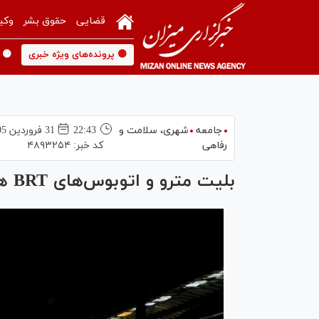
قضایی
حقوق بشر
وکی
🟡 پرونده‌های ویژه خبری
🟡 
جامعه
شهری،‌ سلامت و
22:43
31 فروردين 1405
رفاهی
کد خبر:
۴۸۹۳۲۵۴
بلیت مترو و اتوبوس‌های BRT همچنان رایگان است