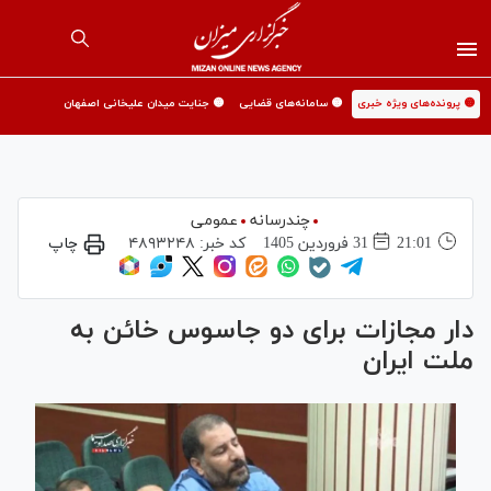
🟡 پرونده‌های ویژه خبری
🟡 سامانه‌های قضایی
🟡 جنایت میدان علیخانی اصفهان
چندرسانه
عمومی
21:01
31 فروردين 1405
کد خبر:
۴۸۹۳۲۴۸
چاپ
دار مجازات برای دو جاسوس خائن به
ملت ایران