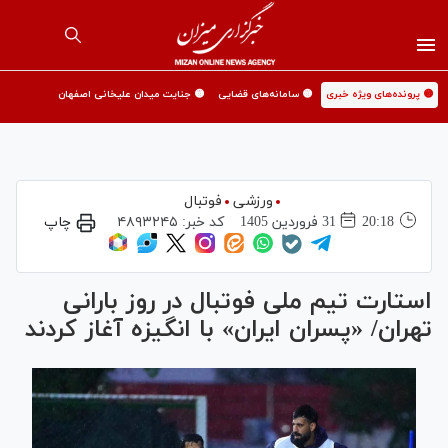
🟡 پرونده‌های ویژه خبری
🟡 سامانه‌های قضایی
🟡 جنایت میدان علیخانی اصفهان
ورزشی
فوتبال
20:18
31 فروردين 1405
کد خبر:
۴۸۹۳۲۴۵
چاپ
استارت تیم ملی فوتبال در روز بارانی
تهران/ «پسران ایران» با انگیزه آغاز کردند