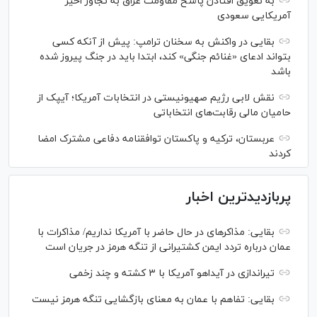
به تعویق افتادن پاسخ مقاومت عراق به تجاوز اخیر
آمریکایی سعودی
بقایی در واکنش به سخنان ترامپ: پیش از آنکه کسی
بتواند ادعای «غنائم جنگی» کند، ابتدا باید در جنگ پیروز شده
باشد
نقش لابی رژیم صهیونیستی در انتخابات آمریکا؛ آیپک از
حامیان مالی رقابت‌های انتخاباتی
عربستان، ترکیه و پاکستان توافقنامه دفاعی مشترک امضا
کردند
پربازدیدترین اخبار
بقایی: مذاکره‎ای در حال حاضر با آمریکا نداریم/ مذاکرات با
عمان درباره تردد ایمن کشتیرانی از تنگه هرمز در جریان است
تیراندازی در آیداهو آمریکا با ۳ کشته و چند زخمی
بقایی: تفاهم با عمان به معنای بازگشایی تنگه هرمز نیست