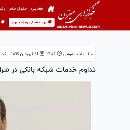
قضایی
حقوق بشر
وکی
🟡 پرونده‌های ویژه خبری
🟡 
اقتصاد
عمومی
13:47
31 فروردين 1405
کد خ
تداوم خدمات شبکه بانکی در شرا