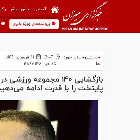
قضایی
حقوق بشر
وکی
🟡 پرونده‌های ویژه خبری
🟡 
ورزشی
سایر حوزه
12:47
31 فروردين 1405
ها
کد خبر:
۴۸۹۳۱۴۸
بازگشایی ۱۴۰ مجموعه و
پایتخت را با قدرت ادامه می‌دهی