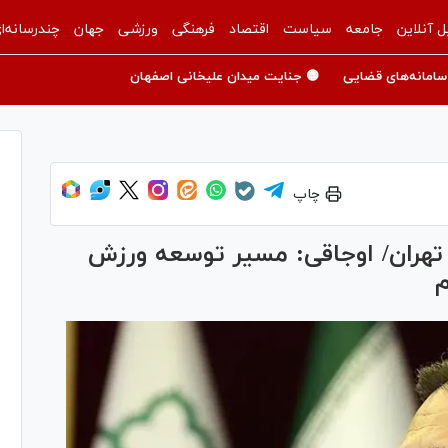
ل آنلاین
جامعه
سیاست
اقتصاد
فرهنگی
ورزشی
جهان
چندرسانه‌ا
سامانه‌های قضایی
🟡 جنایت میدان علیخانی اصفهان
چاپ
رزشی در تهران/ اوجاقی: مسیر توسعه ورزش
م