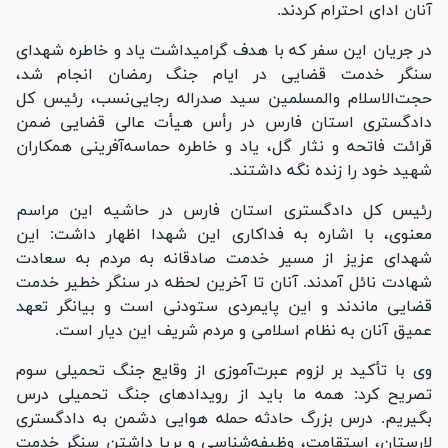
آنان ادای احترام کردند.
در جریان این سفر که با هدف گرامیداشت یاد و خاطره شهدای
سنگر خدمت قضایی در ایام جنگ رمضان انجام شد،
حجت‌الاسلام والمسلمین سید صدراله رجایی‌نسب، رئیس کل
دادگستری استان فارس در رأس هیأت عالی قضایی ضمن
قرائت فاتحه و نثار گل، یاد و خاطره حماسه‌آفرینی همکاران
شهید خود را زنده نگه داشتند.
رئیس کل دادگستری استان فارس در حاشیه این مراسم
معنوی، با اشاره به فداکاری این شهدا اظهار داشت: این
شهدای عزیز از مسیر خدمت صادقانه به مردم به سعادت
شهادت نائل آمدند. آنان تا آخرین لحظه در سنگر خطیر خدمت
قضایی ماندند و این پایمردی ستودنی است و بیانگر تعهد
عمیق آنان به نظام اسلامی و مردم شریف این دیار است.
وی با تأکید بر لزوم عبرت‌آموزی از وقایع جنگ تحمیلی سوم
تصریح کرد: همه ما باید از رویداد‌های جنگ تحمیلی درس
بگیریم. درس بزرگ حادثه حمله هوایی دشمن به دادگستری
لارستان، استقامت، وظیفه‌شناسی و برپا داشتن سنگر خدمت