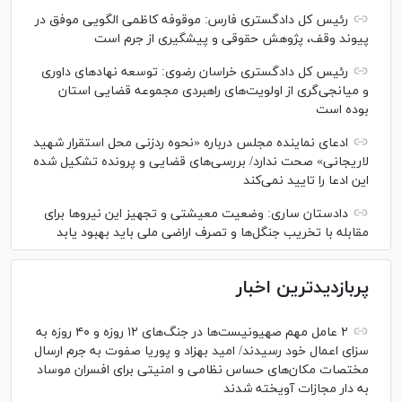
رئیس کل دادگستری فارس: موقوفه کاظمی الگویی موفق در
پیوند وقف، پژوهش حقوقی و پیشگیری از جرم است
رئیس کل دادگستری خراسان رضوی: توسعه نهاد‌های داوری
و میانجی‌گری از اولویت‌های راهبردی مجموعه قضایی استان
بوده است
ادعای نماینده مجلس درباره «نحوه ردزنی محل استقرار شهید
لاریجانی» صحت ندارد/ بررسی‌های قضایی و پرونده تشکیل شده
این ادعا را تایید نمی‌کند
دادستان ساری: وضعیت معیشتی و تجهیز این نیرو‌ها برای
مقابله با تخریب جنگل‌ها و تصرف اراضی ملی باید بهبود یابد
پربازدیدترین اخبار
۲ عامل مهم صهیونیست‌ها در جنگ‌های ۱۲ روزه و ۴۰ روزه به
سزای اعمال خود رسیدند/ امید بهزاد و پوریا صفوت به جرم ارسال
مختصات مکان‌های حساس نظامی و امنیتی برای افسران موساد
به دار مجازات آویخته شدند