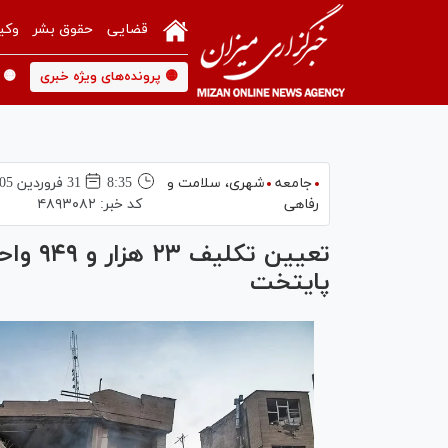
قضایی
حقوق بشر
وکی
🟡 پرونده‌های ویژه خبری
🟡 
جامعه
شهری،‌ سلامت و
8:35
31 فروردين 1405
رفاهی
کد خبر:
۴۸۹۳۰۸۲
تعیین ت
پایتخت