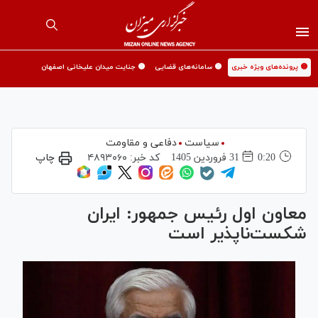
🟡 پرونده‌های ویژه خبری
🟡 سامانه‌های قضایی
🟡 جنایت میدان علیخانی اصفهان
سیاست
دفاعی و مقاومت
0:20
31 فروردين 1405
کد خبر:
۴۸۹۳۰۶۰
چاپ
معاون اول رئیس جمهور: ایران
شکست‌ناپذیر است