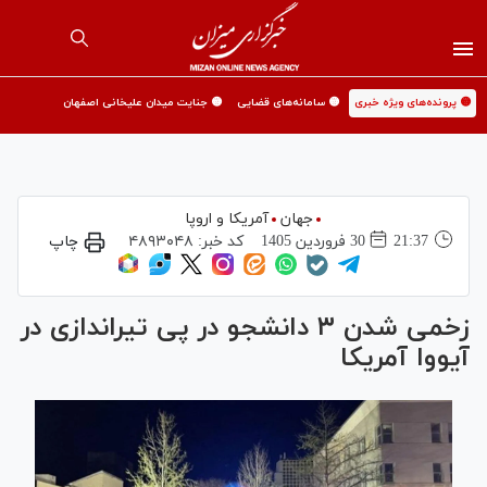
🟡 پرونده‌های ویژه خبری
🟡 سامانه‌های قضایی
🟡 جنایت میدان علیخانی اصفهان
جهان
آمریکا و اروپا
21:37
30 فروردين 1405
کد خبر:
۴۸۹۳۰۴۸
چاپ
زخمی شدن ۳ دانشجو در پی تیراندازی در
آیووا آمریکا