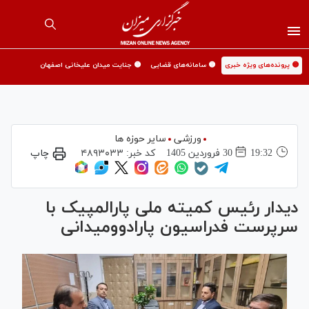
🟡 پرونده‌های ویژه خبری
🟡 سامانه‌های قضایی
🟡 جنایت میدان علیخانی اصفهان
ورزشی
سایر حوزه ها
19:32
30 فروردين 1405
کد خبر:
۴۸۹۳۰۳۳
چاپ
دیدار رئیس کمیته ملی پارالمپیک با
سرپرست فدراسیون پارادوومیدانی