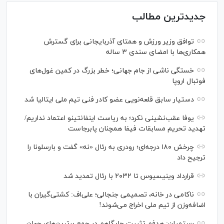
جدیدترین مطالب
توافق وزیر ورزش و همتای آذربایجانی برای گسترش
همکاری‌ها با امضای سندی ۳ ساله
خستگی ناشی از جام جهانی؛ خطر بزرگ در کمین غول‌های
فوتبال اروپا
دستیار سابق قلعه‌نویی عضو کادر فنی تیم ملی ایتالیا شد
یوفا عقب‌نشینی نکرد؛ به ریاست اینفانتینو اعتماد نداریم/
تهدید تحریم مسابقات فیفا همچنان پابرجاست
چرخش ۱۸۰ درجه‌ای؛ رودری به رئال «نه» گفت و بارسلونا را
ترجیح داد
قرارداد وینیسیوس تا ۲۰۳۲ با رئال‌ تمدید شد
ناکامی در خانه، تصمیمی جنجالی؛ علی‌اف: کشتی‌گیران با
اضافه‌وزن از تیم ملی اخراج می‌شوند!
رستمیان: هدفم تثبیت جایگاهم در جمع برترین‌های جهان