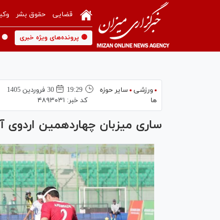
قضایی
حقوق بشر
وکی
🟡 پرونده‌های ویژه خبری
🟡 
ورزشی
سایر حوزه
19:29
30 فروردين 1405
ها
کد خبر:
۴۸۹۳۰۳۱
ساری میزبان چهاردهمین اردوی آما