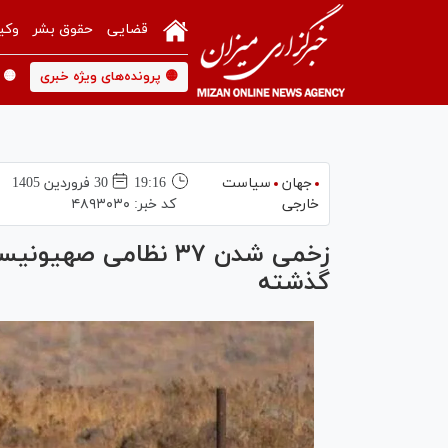
قضایی
حقوق بشر
وکی
🟡 پرونده‌های ویژه خبری
🟡 
جهان
سیاست
19:16
30 فروردين 1405
خارجی
کد خبر:
۴۸۹۳۰۳۰
گذشته