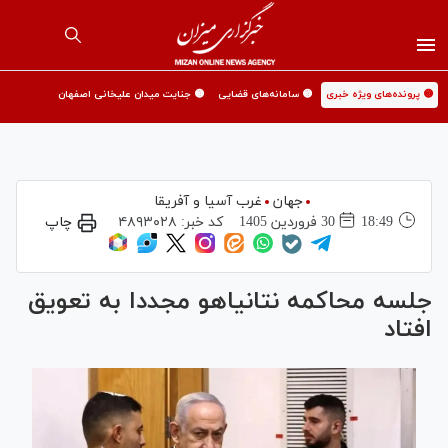
🟡 پرونده‌های ویژه خبری
🟡 سامانه‌های قضایی
🟡 جنایت میدان علیخانی اصفهان
جهان
غرب آسیا و آفریقا
18:49
30 فروردين 1405
کد خبر:
۴۸۹۳۰۲۸
چاپ
جلسه محاکمه نتانیاهو مجددا به تعویق
افتاد