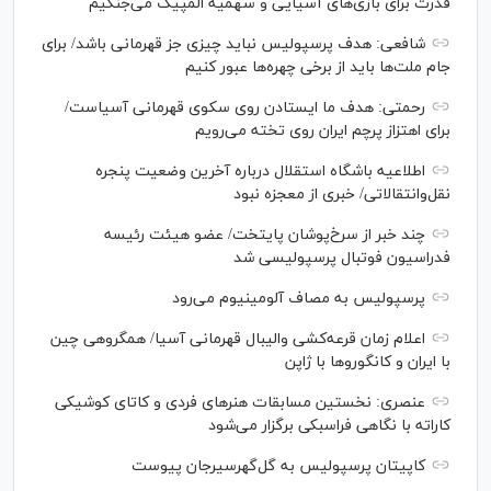
قدرت برای بازی‌های آسیایی و سهمیه المپیک می‌جنگیم
شافعی: هدف پرسپولیس نباید چیزی جز قهرمانی باشد/ برای
جام ملت‌ها باید از برخی چهره‌ها عبور کنیم
رحمتی: هدف ما ایستادن روی سکوی قهرمانی آسیاست/
برای اهتزاز پرچم ایران روی تخته می‌رویم
اطلاعیه باشگاه استقلال درباره آخرین وضعیت پنجره
نقل‌وانتقالاتی/ خبری از معجزه نبود
چند خبر از سرخ‌پوشان پایتخت/ عضو هیئت رئیسه
فدراسیون فوتبال پرسپولیسی شد
پرسپولیس به مصاف آلومینیوم می‌رود
اعلام زمان قرعه‌کشی والیبال قهرمانی آسیا/ همگروهی چین
با ایران و کانگورو‌ها با ژاپن
عنصری: نخستین مسابقات هنر‌های فردی و کاتای کوشیکی
کاراته با نگاهی فراسبکی برگزار می‌شود
کاپیتان پرسپولیس به گل‌گهرسیرجان پیوست