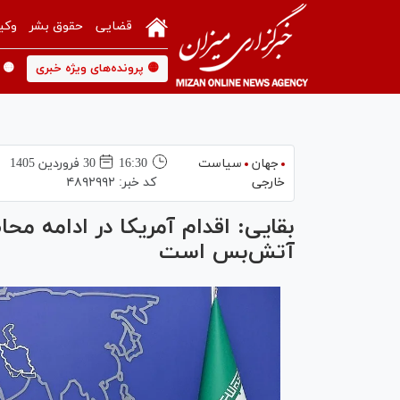
قضایی
حقوق بشر
وکی
🟡 پرونده‌های ویژه خبری
🟡 
جهان
سیاست
16:30
30 فروردين 1405
خارجی
کد خبر:
۴۸۹۲۹۹۲
بقایی: اقدام آمریکا در ادامه مح
آتش‌بس است