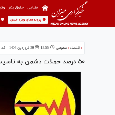
قضایی
حقوق بشر
وکی
🟡 پرونده‌های ویژه خبری
🟡 
اقتصاد
عمومی
15:55
30 فروردين 1405
کد خ
۵۰ درصد حملات دشمن به تاسیسات برق در استان تهران رخ داد