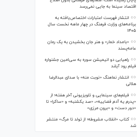
پایان رسیده است/ شعارهای فرهنگی بدون اصلاح
اقتصاد سینما به جایی نمی‌رسد
انتشار فهرست اعتبارات اختصاص‌یافته به
برنامه‌های وزارت فرهنگ در چهار ماهه نخست سال
۱۴۰۵
«بامداد خمار» و هنر جان بخشیدن به یک رمان
عامه‌پسند
راهیابی دو انیمیشن سوره به سی‌امین جشنواره
فیلم رود آیلند
انتشار نماهنگ «نوبت منه» با صدای عبدالرضا
هلالی
فیلم‌های سینمایی و تلویزیونی آخر هفته؛ از
«پدرم یه آدم فضاییه»، «صد یکشنبه» و «ساکرا» تا
«دور دست» و «برون مرزی»
کتاب «انقلاب مشروطه؛ از تولد تا مرگ» منتشر
شد