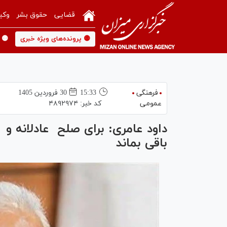
قضایی
حقوق بشر
وکی
🟡 پرونده‌های ویژه خبری
🟡 
فرهنگی
15:33
30 فروردين 1405
عمومی
کد خبر:
۴۸۹۲۹۷۴
داود عامری: برای صلح عادلانه و پ
باقی بماند