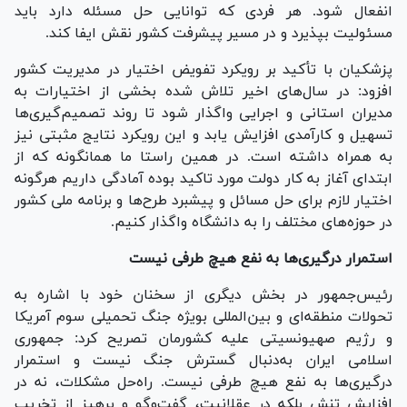
انفعال شود. هر فردی که توانایی حل مسئله دارد باید
مسئولیت بپذیرد و در مسیر پیشرفت کشور نقش ایفا کند.
پزشکیان با تأکید بر رویکرد تفویض اختیار در مدیریت کشور
افزود: در سال‌های اخیر تلاش شده بخشی از اختیارات به
مدیران استانی و اجرایی واگذار شود تا روند تصمیم‌گیری‌ها
تسهیل و کارآمدی افزایش یابد و این رویکرد نتایج مثبتی نیز
به همراه داشته است. در همین راستا ما همانگونه که از
ابتدای آغاز به کار دولت مورد تاکید بوده آمادگی داریم هرگونه
اختیار لازم برای حل مسائل و پیشبرد طرح‌ها و برنامه ملی کشور
در حوزه‌های مختلف را به دانشگاه واگذار کنیم.
استمرار درگیری‌ها به نفع هیچ طرفی نیست
رئیس‌جمهور در بخش دیگری از سخنان خود با اشاره به
تحولات منطقه‌ای و بین‌المللی بویژه جنگ تحمیلی سوم آمریکا
و رژیم صهیونسیتی علیه کشورمان تصریح کرد: جمهوری
اسلامی ایران به‌دنبال گسترش جنگ نیست و استمرار
درگیری‌ها به نفع هیچ طرفی نیست. راه‌حل مشکلات، نه در
افزایش تنش بلکه در عقلانیت، گفت‌و‌گو و پرهیز از تخریب