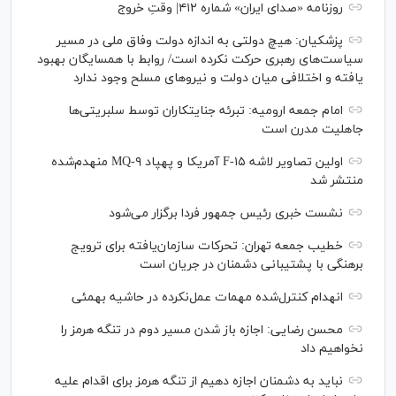
روزنامه «صدای ایران» شماره ۴۱۲| وقتِ خروج
پزشکیان: هیچ دولتی به اندازه دولت وفاق ملی در مسیر
سیاست‌های رهبری حرکت نکرده است/ روابط با همسایگان بهبود
یافته و اختلافی میان دولت و نیروهای مسلح وجود ندارد
امام جمعه ارومیه: تبرئه جنایتکاران توسط سلبریتی‌ها
جاهلیت مدرن است
اولین تصاویر لاشه F-۱۵ آمریکا و پهپاد MQ-۹ منهدم‌شده
منتشر شد
نشست خبری رئیس‌ جمهور فردا برگزار می‌شود
خطیب جمعه تهران: تحرکات سازمان‌یافته برای ترویج
برهنگی با پشتیبانی دشمنان در جریان است
انهدام کنترل‌شده مهمات عمل‌نکرده در حاشیه بهمئی
محسن رضایی: اجازه باز شدن مسیر دوم در تنگه هرمز را
نخواهیم داد
نباید به دشمنان اجازه دهیم از تنگه هرمز برای اقدام علیه