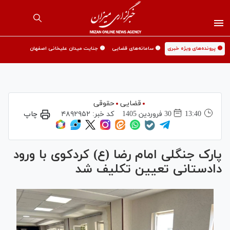
🟡 پرونده‌های ویژه خبری
🟡 سامانه‌های قضایی
🟡 جنایت میدان علیخانی اصفهان
قضایی
حقوقی
13:40
30 فروردين 1405
کد خبر:
۴۸۹۲۹۵۲
چاپ
پارک جنگلی امام رضا (ع) کردکوی با ورود
دادستانی تعیین تکلیف شد