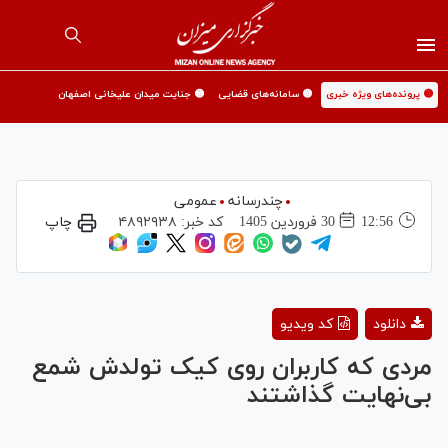
🟡 پرونده‌های ویژه خبری
🟡 سامانه‌های قضایی
🟡 جنایت میدان علیخانی اصفهان
چندرسانه
عمومی
12:56
30 فروردين 1405
کد خبر:
۴۸۹۲۹۳۸
چاپ
Play
دانلود
کد ویدیو
Video
مردی که کاربران روی کیک تولدش شمع
بی‌نهایت گذاشتند