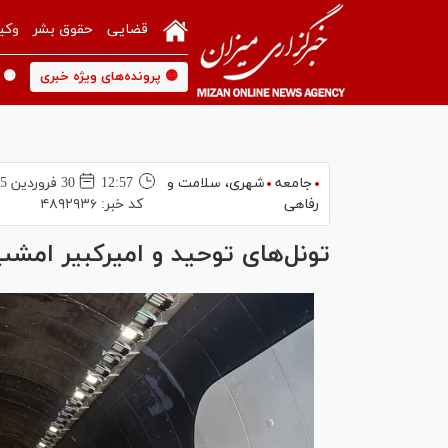
قضایی
حقوق بشر
وکی
🟡 پرونده‌های ویژه خبری
🟡 
جامعه
شهری،‌ سلامت و
12:57
30 فروردين 1405
رفاهی
کد خبر:
۴۸۹۲۹۳۶
تونل‌های توحید و امیرکبیر ام