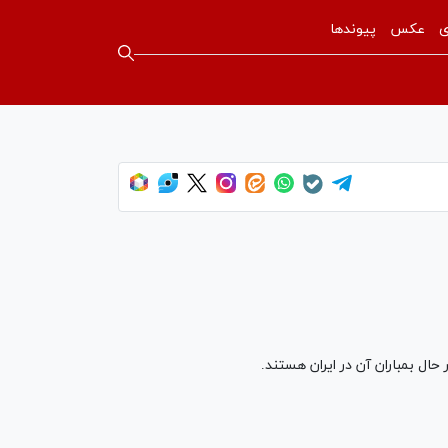
ی
عکس
پیوندها