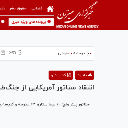
قضایی
حقوق بشر
وکی
🟡 پرونده‌های ویژه خبری
🟡 
چندرسانه
عمومی
12:53
دانلود
کد ویدیو
انتقاد سناتور آمریکایی از جنگ‌
سناتور پیتر ولچ: ۶۰ بیمارستان، ۴۴ مدرسه و کنیسه‌ای در تهران بمباران شده است. این‌ها اهداف غیرنظامی‌اند که ترامپ و هگست در حال بمباران آن در ایران هستند.