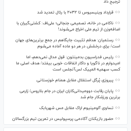
ترجیح داد
قرارداد وینیسیوس تا ۲۰۳۲ با رئال‌ تمدید شد
ناکامی در خانه، تصمیمی جنجالی؛ علی‌اف: کشتی‌گیران با
اضافه‌وزن از تیم ملی اخراج می‌شوند!
رستمیان: هدفم تثبیت جایگاهم در جمع برترین‌های جهان
است/ برای درخشش در هر دو ماده آماده می‌شوم
رئیس فدراسیون بدمینتون: قول مدال نمی‌دهم، اما
امیدوارم در ناگویا و داکار اتفاقات خوبی بیفتد/ هدف اصلی ما
کسب سهمیه المپیک لس‌آنجلس است
پیروزی پُرگل استقلال مقابل همنام خوزستانی
پایان رقابت دوومیدانی‌کاران ایران در جام بلاروس/ زارعی
برترین ورزشکار جام شد
تساوی آلومینیوم اراک مقابل مس شهربابک
حضور بازیکنان آکادمی پرسپولیس در تمرین تیم بزرگسالان