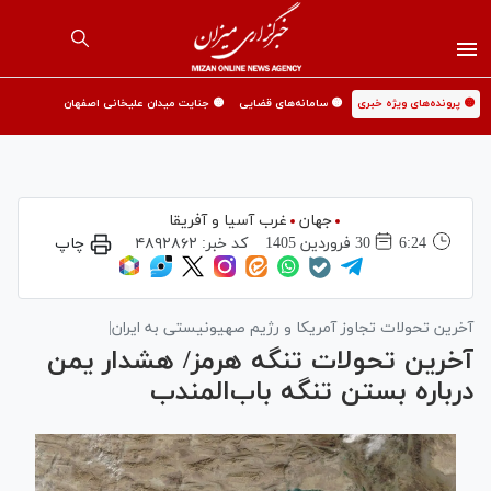
🟡 پرونده‌های ویژه خبری
🟡 سامانه‌های قضایی
🟡 جنایت میدان علیخانی اصفهان
جهان
غرب آسیا و آفریقا
6:24
30 فروردين 1405
کد خبر:
۴۸۹۲۸۶۲
چاپ
آخرین تحولات تجاوز آمریکا و رژیم صهیونیستی به ایران|
آخرین تحولات تنگه هرمز/ هشدار یمن
درباره بستن تنگه باب‌المندب