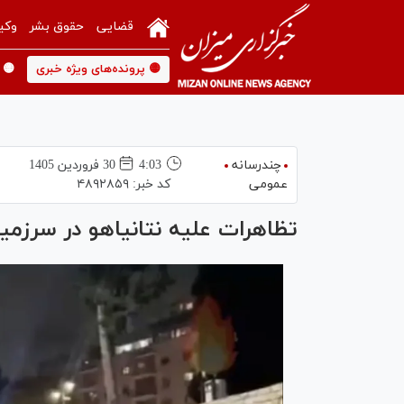
قضایی
حقوق بشر
وکی
🟡 پرونده‌های ویژه خبری
🟡 
چندرسانه
4:03
30 فروردين 1405
عمومی
کد خبر:
۴۸۹۲۸۵۹
تظاهرات علیه نتانیاهو در سرزمی