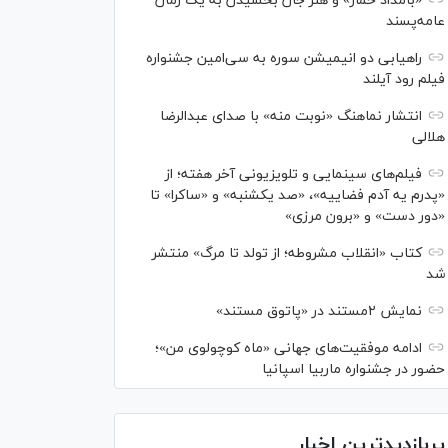
«بامداد خمار» و هنر جان بخشیدن به یک رمان
عامه‌پسند
راهیابی دو انیمیشن سوره به سی‌امین جشنواره
فیلم رود آیلند
انتشار نماهنگ «نوبت منه» با صدای عبدالرضا
هلالی
فیلم‌های سینمایی و تلویزیونی آخر هفته؛ از
«پدرم یه آدم فضاییه»، «صد یکشنبه» و «ساکرا» تا
«دور دست» و «برون مرزی»
کتاب «انقلاب مشروطه؛ از تولد تا مرگ» منتشر
شد
نمایش ۲مستند در «پاتوق مستند»
ادامه موفقیت‌های جهانی «ماه کوچولوی من»؛
حضور در جشنواره ماربیا اسپانیا
پربازدیدترین اخبار