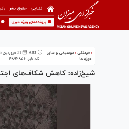
قضایی
حقوق بشر
وکی
🟡 پرونده‌های ویژه خبری
🟡 
فرهنگی
موسیقی و سایر
9:03
31 فروردين 1405
حوزه ها
کد خبر:
۴۸۹۲۸۵۶
شیخ‌زاده: کاهش شکاف‌های اجتما