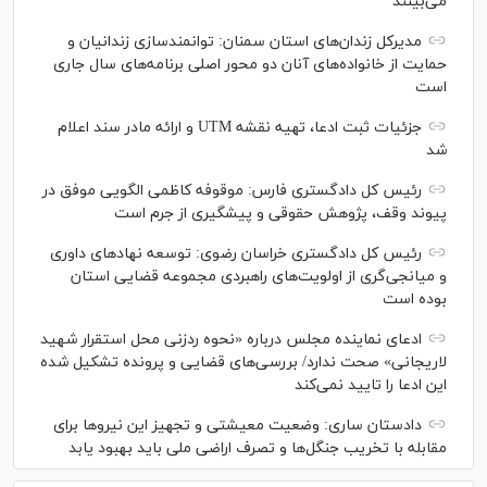
می‌بینند
مدیرکل زندان‌های استان سمنان: توانمندسازی زندانیان و
حمایت از خانواده‌های آنان دو محور اصلی برنامه‌های سال جاری
است
جزئیات ثبت ادعا، تهیه نقشه UTM و ارائه مادر سند اعلام
شد
رئیس کل دادگستری فارس: موقوفه کاظمی الگویی موفق در
پیوند وقف، پژوهش حقوقی و پیشگیری از جرم است
رئیس کل دادگستری خراسان رضوی: توسعه نهاد‌های داوری
و میانجی‌گری از اولویت‌های راهبردی مجموعه قضایی استان
بوده است
ادعای نماینده مجلس درباره «نحوه ردزنی محل استقرار شهید
لاریجانی» صحت ندارد/ بررسی‌های قضایی و پرونده تشکیل شده
این ادعا را تایید نمی‌کند
دادستان ساری: وضعیت معیشتی و تجهیز این نیرو‌ها برای
مقابله با تخریب جنگل‌ها و تصرف اراضی ملی باید بهبود یابد