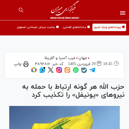
🟡 پرونده‌های ویژه خبری
🟡 سامانه‌های قضایی
🟡 جنایت میدان علیخانی اصفهان
جهان
غرب آسیا و آفریقا
18:45
29 فروردين 1405
کد خبر:
۴۸۹۲۸۱۶
چاپ
حزب الله هر گونه ارتباط با حمله به
نیروهای «یونیفل» را تکذیب کرد