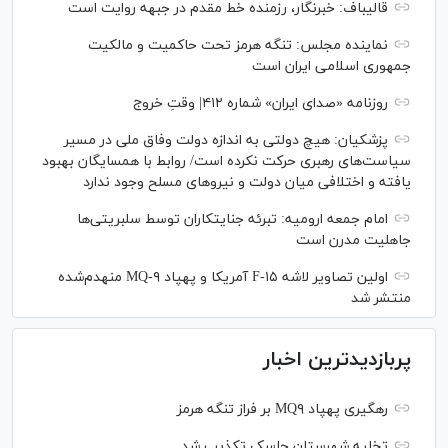
قالیباف: خبرنگار، رزمنده خط مقدم در جبهه روایت است
نماینده مجلس: تنگه هرمز تحت حاکمیت و مالکیت
جمهوری اسلامی ایران است
روزنامه «صدای ایران» شماره ۴۱۲| وقتِ خروج
پزشکیان: هیچ دولتی به اندازه دولت وفاق ملی در مسیر
سیاست‌های رهبری حرکت نکرده است/ روابط با همسایگان بهبود
یافته و اختلافی میان دولت و نیروهای مسلح وجود ندارد
امام جمعه ارومیه: تبرئه جنایتکاران توسط سلبریتی‌ها
جاهلیت مدرن است
اولین تصاویر لاشه F-۱۵ آمریکا و پهپاد MQ-۹ منهدم‌شده
منتشر شد
پربازدیدترین اخبار
رهگیری پهپاد MQ۹ بر فراز تنگه هرمز
تخلیه شهرستان جاسک تکذیب شد