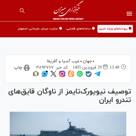
🟡 پرونده‌های ویژه خبری
🟡 سامانه‌های قضایی
🟡 جنایت میدان علیخانی اصفهان
جهان
غرب آسیا و آفریقا
13:48
29 فروردين 1405
کد خبر:
۴۸۹۲۷۶۷
چاپ
توصیف نیویورک‌تایمز از ناوگان قایق‌های
تندرو ایران