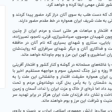
ور نقش مهمی ایفا کرده و خواهد کرد.
ک که دست طلب به سوی آنان دراز کرد حضور پیدا کردند و
ی به ملت شریف ایران همواره در خط مقدم حضور دارند.
 افتخار و مباهات هر ملتی است و مردم ایران از چنین
نی چون شهیدان موسوی، صیادشیرازی، قرنی، نامجو، نصیرزاده،
بابایی، ستاری و شهدای بسیاری که نام آنان در حافظه
 و فداکاری آنان و دیگر شهدای سرافرازی که روایت‌شان
ران اساطیری و کهن این مرز و بوم جاودانه خواهد ماند.
با غائله‌های مسلحانه در گوشه و کنار کشور و افتخار آفرینی
در جنگ تحمیلی ۸ ساله تا روزهای پرآشوب نبرد ۱۲ روزه و نیز جنگ تحمیلی سوم و مواجهه مستقیم اخیر با
ایران همواره حقیقت اقتدار و جانفشانی این ملت را به
ید دشمنان را به یأس بدل کرد، دوشادوش مردم و تحت
داد اما ذره‌ای از خاک و عزت ایران را نداد، آسمان و زمین
 و نشان داد فرزندان ملت ایران هرگز در برابر تهدید سر
منیت و شرافت این مرز و بوم خواهند ماند.
فه می‌دانم که به مناسبت ۲۹ فروردین، سال‌روز ارتش جمهوری اسلامی ایران، بر دست و بازوی