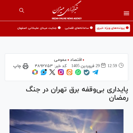
🟡 پرونده‌های ویژه خبری
🟡 سامانه‌های قضایی
🟡 جنایت میدان علیخانی اصفهان
اقتصاد
عمومی
12:59
29 فروردين 1405
کد خبر:
۴۸۹۲۷۵۳
چاپ
پایداری بی‌وقفه برق تهران در جنگ
رمضان