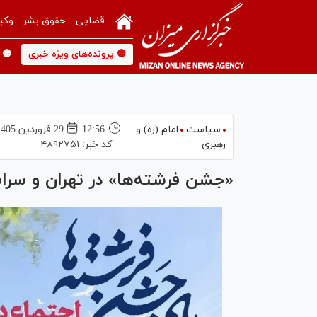
قضایی
حقوق بشر
وکی
🟡 پرونده‌های ویژه خبری
🟡 
سیاست
امام (ره) و
12:56
29 فروردين 1405
رهبری
کد خبر:
۴۸۹۲۷۵۱
«جشن فرشته‌ها» در تهران و سراس