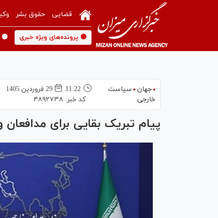
قضایی
حقوق بشر
وکی
🟡 پرونده‌های ویژه خبری
🟡 
جهان
سیاست
11:22
29 فروردين 1405
خارجی
کد خبر:
۴۸۹۲۷۳۸
پیام تبریک بقایی برای مدافعان