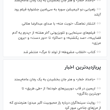
«بامداد خمار» و هنر جان بخشیدن به یک رمان عامه‌پسند
راهیابی دو انیمیشن سوره به سی‌امین جشنواره فیلم رود
آیلند
انتشار نماهنگ «نوبت منه» با صدای عبدالرضا هلالی
فیلم‌های سینمایی و تلویزیونی آخر هفته؛ از «پدرم یه آدم
فضاییه»، «صد یکشنبه» و «ساکرا» تا «دور دست» و «برون
مرزی»
کتاب «انقلاب مشروطه؛ از تولد تا مرگ» منتشر شد
پربازدیدترین اخبار
«بامداد خمار» و هنر جان بخشیدن به یک رمان عامه‌پسند
اربعین در قاب دوربین‌های خودنما/ از «طی طریق» تا
«ویترین بلاگری»
روایت سینماگران درباره راز محبوبیت اکبر عبدی/ هنرمندی که
از مرزهای جناحی عبور کرد