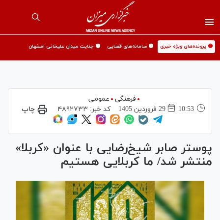
🟡 پرونده‌های ویژه خبری
🟡 سامانه‌های قضایی
🟡 جنایت میدان علیخانی اصفهان
فرهنگی
عمومی
10:53
29 فروردين 1405
کد خبر:
۴۸۹۲۷۳۳
چاپ
پوستر صابر شیخ‌رضایی با عنوان «کربلا»
منتشر شد/ ما کربلایی هستیم