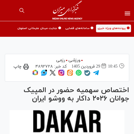
🟡 پرونده‌های ویژه خبری
🟡 سامانه‌های قضایی
🟡 جنایت میدان علیخانی اصفهان
ورزشی
رزمی
10:45
29 فروردين 1405
کد خبر:
۴۸۹۲۷۲۸
چاپ
اختصاص سهمیه حضور در المپیک
جوانان ۲۰۲۶ داکار به ووشو ایران