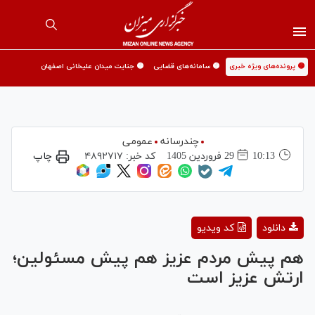
🟡 پرونده‌های ویژه خبری
🟡 سامانه‌های قضایی
🟡 جنایت میدان علیخانی اصفهان
چندرسانه
عمومی
10:13
29 فروردين 1405
کد خبر:
۴۸۹۲۷۱۷
چاپ
Play
دانلود
کد ویدیو
Video
هم پیش مردم عزیز هم پیش مسئولین؛
ارتش عزیز است