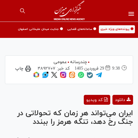
🟡 پرونده‌های ویژه خبری
🟡 سامانه‌های قضایی
🟡 جنایت میدان علیخانی اصفهان
چندرسانه
عمومی
9:38
29 فروردين 1405
کد خبر:
۴۸۹۲۷۰۷
چاپ
Play
دانلود
کد ویدیو
Video
ایران می‌تواند هر زمان که تحولاتی در
جنگ رخ دهد، تنگه هرمز را ببندد