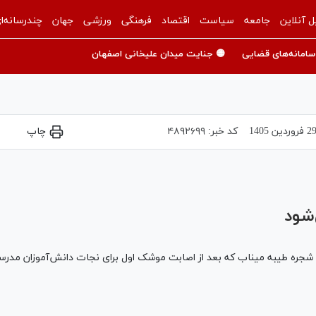
ل آنلاین
جامعه
سیاست
اقتصاد
فرهنگی
ورزشی
جهان
چندرسانه‌ا
سامانه‌های قضایی
🟡 جنایت میدان علیخانی اصفهان
2 فروردين 1405
کد خبر:
۴۸۹۲۶۹۹
چاپ
Play
Video
شود
سه شجره طیبه میناب که بعد از اصابت موشک اول برای نجات دانش‌آموزان مدرس