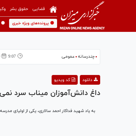
قضایی
حقوق بشر
وکی
🟡 پرونده‌های ویژه خبری
🟡 
چندرسانه
عمومی
9:07
9
دانلود
کد ویدیو
داغ دانش‌آموزان میناب سرد نمی‌
به یاد شهید فداکار احمد سالاری، یکی از اولیای مدر