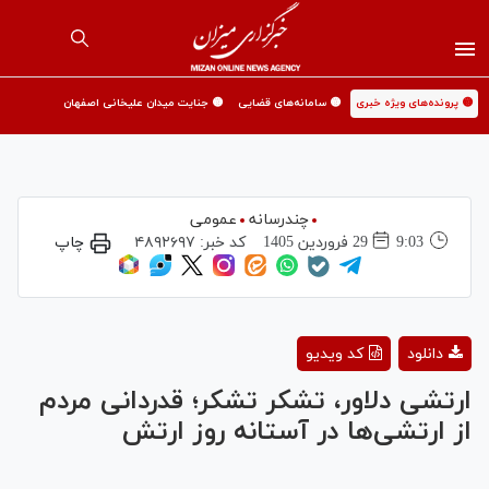
🟡 پرونده‌های ویژه خبری
🟡 سامانه‌های قضایی
🟡 جنایت میدان علیخانی اصفهان
چندرسانه
عمومی
9:03
29 فروردين 1405
کد خبر:
۴۸۹۲۶۹۷
چاپ
Play
دانلود
کد ویدیو
Video
ارتشی دلاور، تشکر تشکر؛ قدردانی مردم
از ارتشی‌ها در آستانه روز ارتش